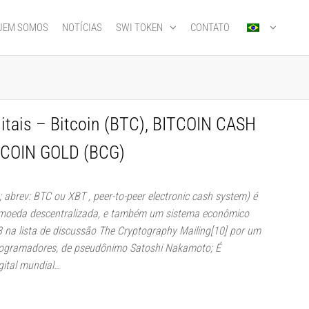
UEM SOMOS
NOTÍCIAS
SWI TOKEN
CONTATO
itais – Bitcoin (BTC), BITCOIN CASH
TCOIN GOLD (BCG)
; abrev: BTC ou XBT , peer-to-peer electronic cash system) é
tomoeda descentralizada, e também um sistema econômico
 na lista de discussão The Cryptography Mailing[10] por um
ogramadores, de pseudônimo Satoshi Nakamoto; É
gital mundial…