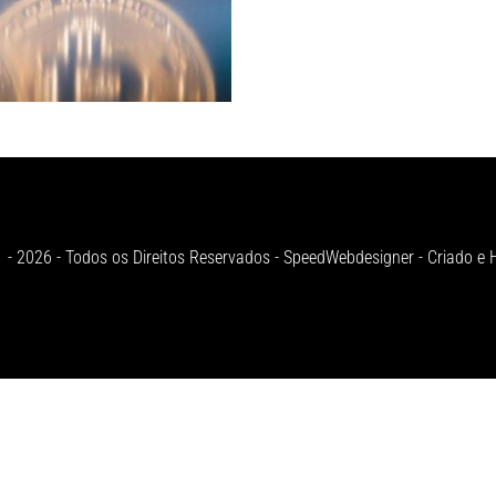
 - 2026 - Todos os Direitos Reservados - SpeedWebdesigner - Criado 