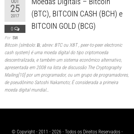
Moedas Digitais – Bitcoin
OUT
25
(BTC), BITCOIN CASH (BCH) e
2017
BITCOIN GOLD (BCG)
0
Por
SW
Bitcoin (símbolo: Ƀ; abrev: BTC ou XBT , peer-to-peer electronic
cash system) é uma moeda digital do tipo criptomoeda
descentralizada, e também um sistema econômico alternativo,
apresentada em 2008 na lista de discussão The Cryptography
Mailing[10] por um programador, ou um grupo de programadores,
de pseudônimo Satoshi Nakamoto; É considerada a primeira
moeda digital mundial…
© Copyright - 2011 - 2026 - Todos os Direitos Reservados -