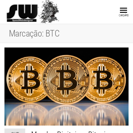
SPEEDWEBDESIGN
Hospedagem e
CARDÁPIO
Desenvolvimento
de Websites
Marcação:
BTC