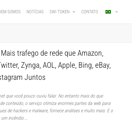
UEM SOMOS
NOTÍCIAS
SWI TOKEN
CONTATO
 Mais trafego de rede que Amazon,
witter, Zynga, AOL, Apple, Bing, eBay,
nstagram Juntos
net que você pouco ouviu falar. No entanto mais do que
 de conteúdo, o serviço otimiza enormes partes da web para
ues de hackers e malware, fornece análises e muito mais. E o
 um incêndio.…