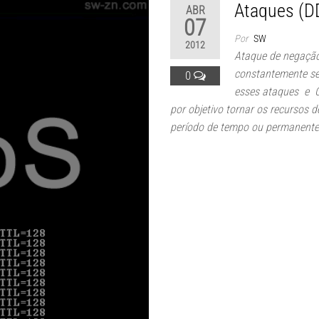
Ataques (D
ABR
07
Por
SW
2012
Ataque de negação
constantemente se
0
esses ataques e C
por objetivo tornar os recursos 
período de tempo ou permanent