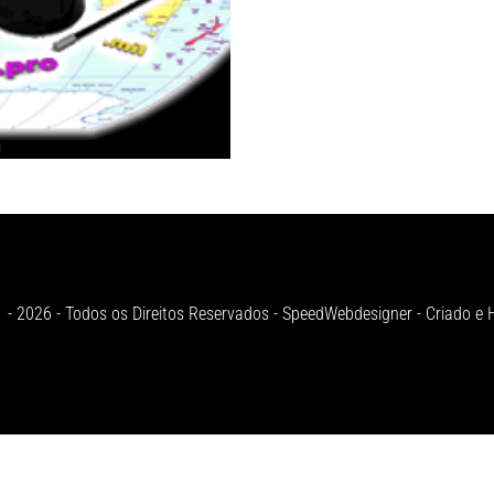
 - 2026 - Todos os Direitos Reservados - SpeedWebdesigner - Criado 