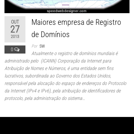
Maiores empresa de Registro
OUT
27
de Domínios
2013
Por
SW
0
Atualmente o registro de domínios mundiais é
administrado pelo (ICANN) Corporação da Internet para
Atribuição de Nomes e Números, é uma entidade sem fins
lucrativos, subordinada ao Governo dos Estados Unidos,
responsável pela alocação do espaço de endereços do Protocolo
da Internet (IPv4 e IPv6), pela atribuição de identificadores de
protocolo, pela administração do sistema…