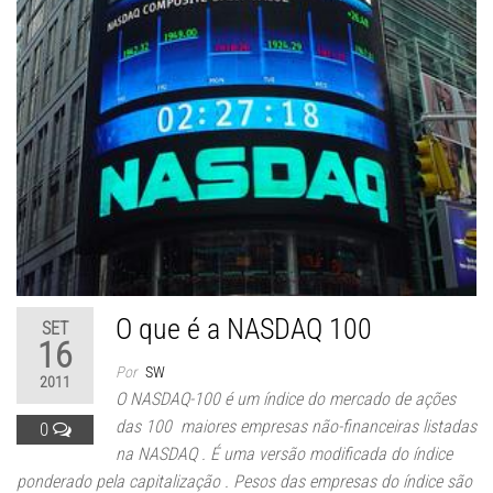
O que é a NASDAQ 100
SET
16
Por
SW
2011
O NASDAQ-100 é um índice do mercado de ações
das 100 maiores empresas não-financeiras listadas
0
na NASDAQ . É uma versão modificada do índice
ponderado pela capitalização . Pesos das empresas do índice são