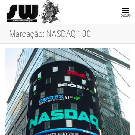
SPEEDWEBDESIGN
Hospedagem e
CARDÁPIO
Desenvolvimento
de Websites
Marcação:
NASDAQ 100