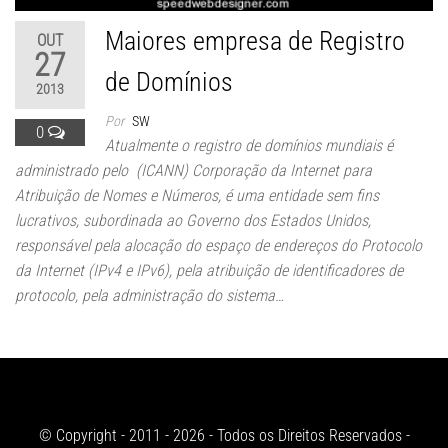
Maiores empresa de Registro
OUT
27
de Domínios
2013
Por
SW
0
Atualmente o registro de domínios mundiais é
administrado pelo (ICANN) Corporação da Internet para
Atribuição de Nomes e Números, é uma entidade sem fins
lucrativos, subordinada ao Governo dos Estados Unidos,
responsável pela alocação do espaço de endereços do Protocolo
da Internet (IPv4 e IPv6), pela atribuição de identificadores de
protocolo, pela administração do sistema…
© Copyright - 2011 - 2026 - Todos os Direitos Reservados -