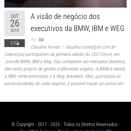
A visão de negócio dos
OUT
26
executivos da BMW, IBM e WEG
2013
Por
SW
0
Claudine Nunes |
claudine.nunes@an.com.br
Lideranças participaram da primeira edição do CEO Fórum, em
Joinville BMW, IBM e Weg. Elas competem em mercados distintos,
têm estilo próprio de gestão e diferentes origens. A BMW é alemã;
a IBM, norte-americana; e a Weg, brasileira. Mas, guardadas as
particularidades de cada negócio, é possível traçar um ponto em…
© Copyright - 2011 - 2026 - Todos os Direitos Reservados -