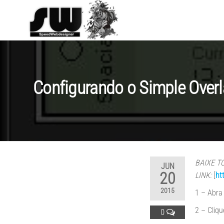
SPEEDWEBDESI
Hospedagem e
Desenvolvimento
de Websites
Configurando o Simple Over
BAIXE T
JUN
20
LINK:
[
ht
2015
1 – Abra
2 – Cliq
0