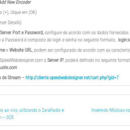
Add New Encoder
o (+), clique em (OK)
ver Details)
, Server Port e Password,
configure de acordo com os dados fornecidos p
 a Password é composto de login e senha no seguinte formato;
login:
ame
e
Website URL
, podem ser configurado de acordo com as característ
da SpeedWebdesigner.com o
Server IP
, poderá definido no seguinte forma
usite.com
s de Stream –
http://cliente.speedwebdesigner.net/cart.php?gid=7
o ao vivo, utilizando o ZaraRadio e
Inserindo Músicas n
m – SOS