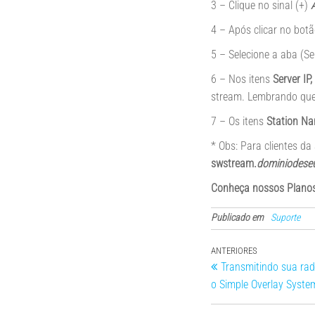
3 – Clique no sinal (+)
4 – Após clicar no botã
5 – Selecione a aba (Ser
6 – Nos itens
Server IP
stream. Lembrando que
7 – Os itens
Station N
* Obs: Para clientes 
swstream.
dominiodese
Conheça nossos Plano
Publicado em
Suporte
ANTERIORES
Transmitindo sua radi
o Simple Overlay Syste