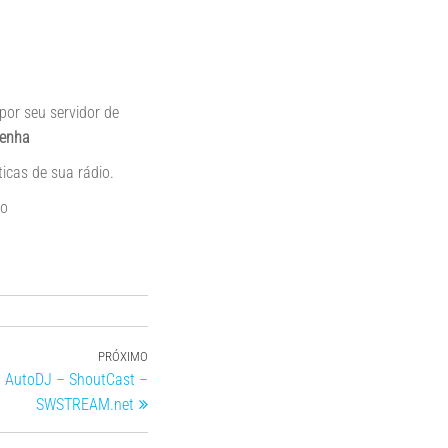
or seu servidor de
senha
icas de sua rádio.
to
PRÓXIMO
o AutoDJ – ShoutCast –
SWSTREAM.net