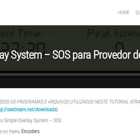
HOME
Q
GNER
lay System – SOS para Provedor d
ODOS OS PROGRAMAS E ARQUIVOS UTILIZADOS NESTE TUTORIAL ATR
tp://swstream.net/downloads
]
 o Simple Overlay System – SOS
ue no menu
Encoders