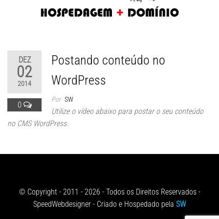
Postando conteúdo no
DEZ
02
WordPress
2014
Por
SW
0
Utilize o vídeo abaixo para postar o seu conteúdo
no CMS WordPress.
© Copyright - 2011 - 2026 - Todos os Direitos Reservados -
SpeedWebdesigner - Criado e Hospedado pela
SW