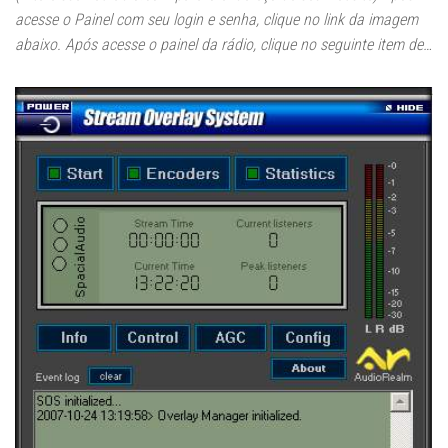
acesse o Painel com seu login e senha, clique no link da imagem
abaixo. Após acesse o painel da rádio, clique no seguinte item de…