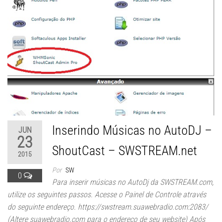
Inserindo Músicas no AutoDJ –
JUN
23
ShoutCast – SWSTREAM.net
2015
Por
SW
0
Para inserir músicas no AutoDj da SWSTREAM.com,
utilize os seguintes passos. Acesse o Painel de Controle através
do seguinte endereço. https://swstream.suawebradio.com:2083/
(Altere suawebradio.com para o endereço de seu website) Após