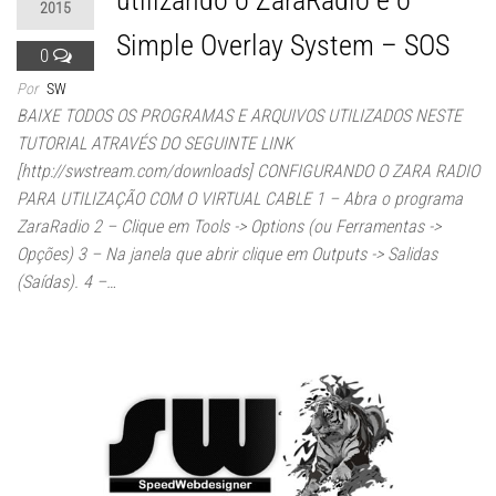
2015
Simple Overlay System – SOS
0
Por
SW
BAIXE TODOS OS PROGRAMAS E ARQUIVOS UTILIZADOS NESTE
TUTORIAL ATRAVÉS DO SEGUINTE LINK
[http://swstream.com/downloads] CONFIGURANDO O ZARA RADIO
PARA UTILIZAÇÃO COM O VIRTUAL CABLE 1 – Abra o programa
ZaraRadio 2 – Clique em Tools -> Options (ou Ferramentas ->
Opções) 3 – Na janela que abrir clique em Outputs -> Salidas
(Saídas). 4 –…