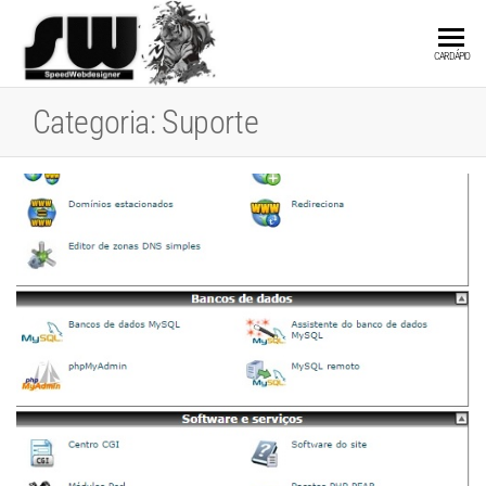
SPEEDWEBDESIGN
Hospedagem e
CARDÁPIO
Desenvolvimento
de Websites
Categoria:
Suporte